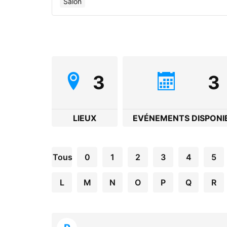
Salon
3
3
LIEUX
EVÉNEMENTS DISPONI
Tous
0
1
2
3
4
5
L
M
N
O
P
Q
R