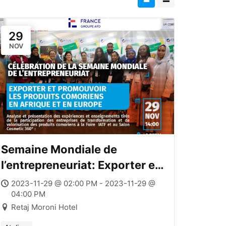
29
NOV
Semaine Mondiale de
l’entrepreneuriat: Exporter et
promouvoir les produits
2023-11-29 @ 02:00 PM - 2023-11-29 @
04:00 PM
comoriens en Afrique et en
Retaj Moroni Hotel
EuropeSemaine Mondiale de