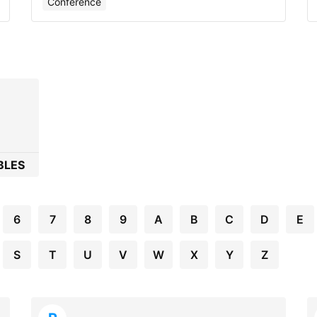
Conférence
BLES
6
7
8
9
A
B
C
D
E
S
T
U
V
W
X
Y
Z