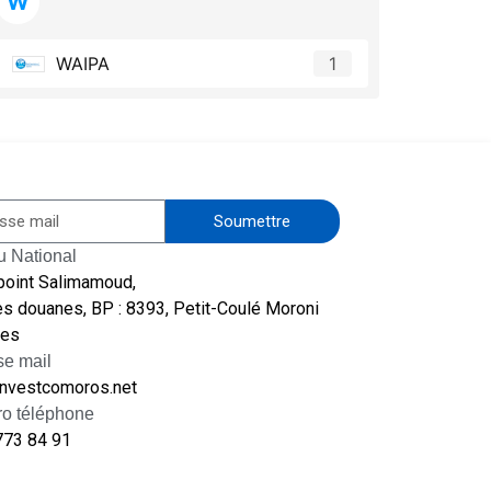
W
WAIPA
1
Soumettre
u National
point Salimamoud,
s douanes, BP : 8393, Petit-Coulé Moroni
es
se mail
investcomoros.net
o téléphone
773 84 91