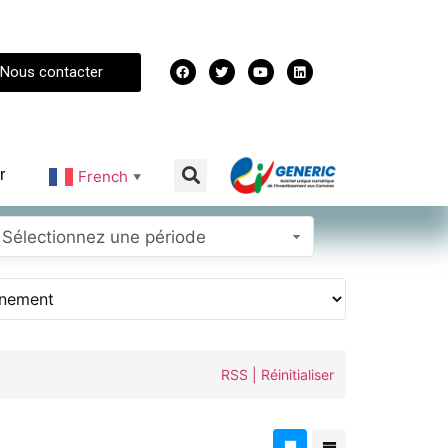
Nous contacter
r
French
▼
Sélectionnez une période
RSS
|
Réinitialiser