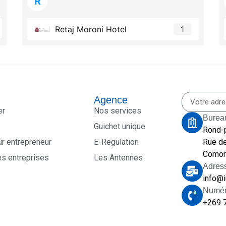
R
Retaj Moroni Hotel
1
Agence
er
Nos services
Burea
Guichet unique
Rond-
ur entrepreneur
E-Regulation
Rue de
Comor
es entreprises
Les Antennes
Adres
info@
Numér
+269 