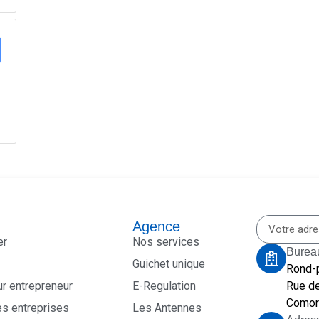
Agence
er
Nos services
Burea
Guichet unique
Rond-
ur entrepreneur
E-Regulation
Rue de
Comor
es entreprises
Les Antennes