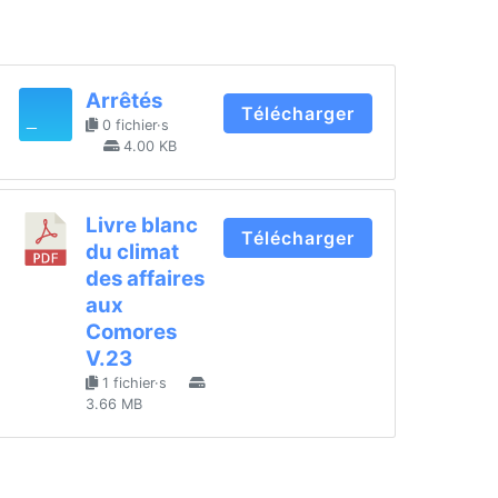
Arrêtés
Télécharger
0 fichier·s
4.00 KB
Livre blanc
Télécharger
du climat
des affaires
aux
Comores
V.23
1 fichier·s
3.66 MB