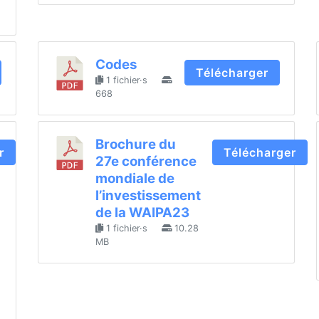
Codes
Télécharger
1 fichier·s
668
Brochure du
r
Télécharger
27e conférence
mondiale de
l’investissement
de la WAIPA23
1 fichier·s
10.28
MB