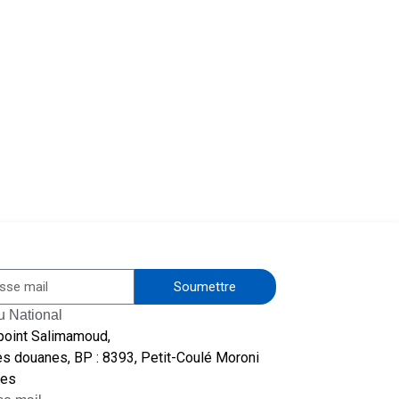
Soumettre
u National
point Salimamoud,
s douanes, BP : 8393, Petit-Coulé Moroni
es