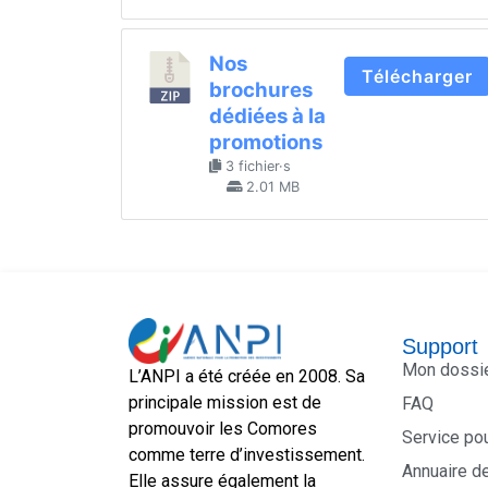
Nos
Télécharger
brochures
dédiées à la
promotions
3 fichier·s
2.01 MB
Support
Mon dossi
L’ANPI a été créée en 2008. Sa
principale mission est de
FAQ
promouvoir les Comores
Service po
comme terre d’investissement.
Annuaire d
Elle assure également la