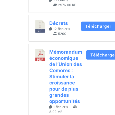
2 fichier·s
2976.00 KB
Décrets
Télécharger
12 fichier·s
5290
Mémorandum
Télécharge
économique
de l’Union des
Comores :
Stimuler la
croissance
pour de plus
grandes
opportunités
1 fichier·s
8.92 MB