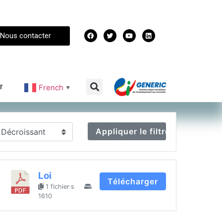
Nous contacter
r
French
▼
Appliquer le filtre
Loi
Télécharger
1 fichier·s
1610