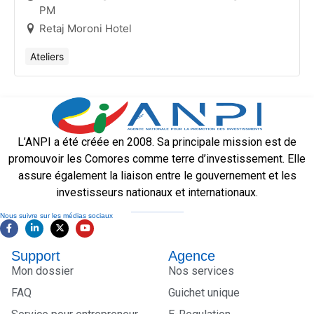
PM
comoriens en Afrique et en
Retaj Moroni Hotel
EuropeSemaine Mondiale de
l’entrepreneuriat:
Ateliers
L’ANPI a été créée en 2008. Sa principale mission est de
promouvoir les Comores comme terre d’investissement. Elle
assure également la liaison entre le gouvernement et les
investisseurs nationaux et internationaux.
Nous suivre sur les médias sociaux
Support
Agence
Mon dossier
Nos services
FAQ
Guichet unique