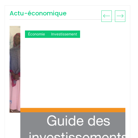
Actu-économique
Économie
Investissement
Ac
13