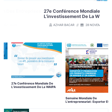
s
t:
s
27e Conférence Mondiale De
Semaine M
3ème Édit
27e Conf
Semaine M
L’investissement De La WAIPA
Exporter 
(BIK)
L’invest
Exporter 
maine
Comorien
Comorien
AZHAR BACAR
28 NOVEMBRE 2023
AZHAR BA
AZHAR BA
Mondiale 
Mondiale 
AZHAR BA
AZHAR BA
27e Conférence Mondiale De
L’investissement De La WAIPA
Semaine Mondiale De
L’entrepreneuriat: Exporter Et
Promouvoir Les Produits
Comoriens En Afrique Et En