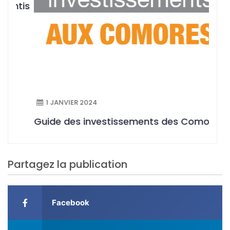
tis
Les 
Soid
évoq
d’in
Afri
1 JANVIER 2024
Guide des investissements des Comores
Partagez la publication
Facebook