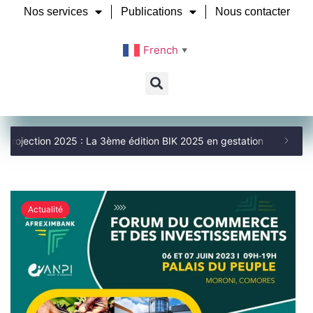
Nos services
Publications
Nous contacter
French
▼
rojection 2025 : La 3ème édition BIK 2025 en gestation
09
/
26
:
Actualité